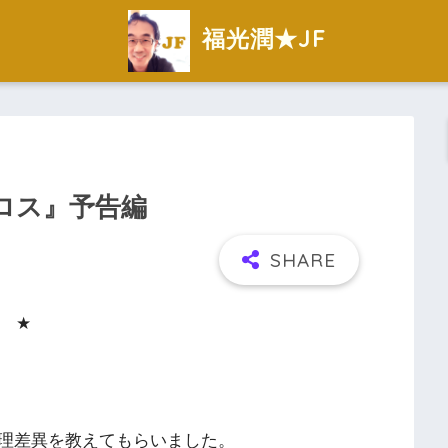
福光潤★JF
ロス』予告編
★
理差異を教えてもらいました。