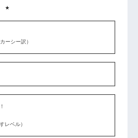
★
ッカーシー訳）
！
すレベル）