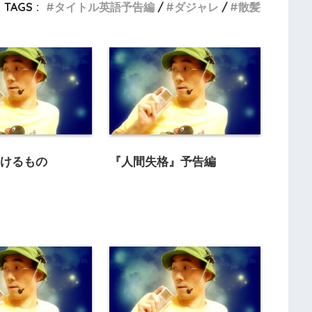
TAGS :
タイトル英語予告編
ダジャレ
散髪
生けるもの
『人間失格』予告編