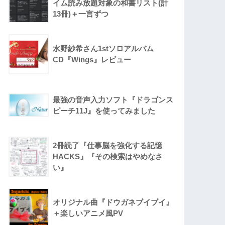
イム読み放題対象の和書リスト(計
13冊)＋一言ずつ
水野紗希さん1stソロアルバム
CD『Wings』レビュー
最強の音声入力ソフト『ドラゴンス
ピーチ11J』を使ってみました
2冊読了『仕事脳を強化する記憶
HACKS』『その検索はやめなさ
い』
オリジナル曲『ドウガネブイブイ』
＋楽しいアニメ風PV