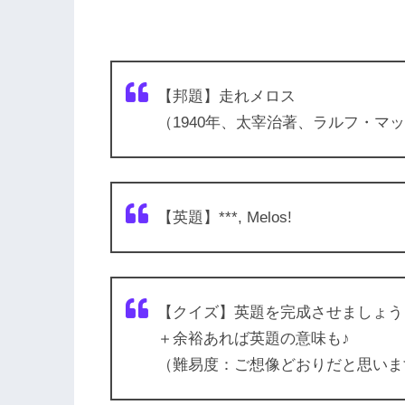
【邦題】走れメロス
（1940年、太宰治著、ラルフ・マ
【英題】***, Melos!
【クイズ】英題を完成させましょう
＋余裕あれば英題の意味も♪
（難易度：ご想像どおりだと思いま