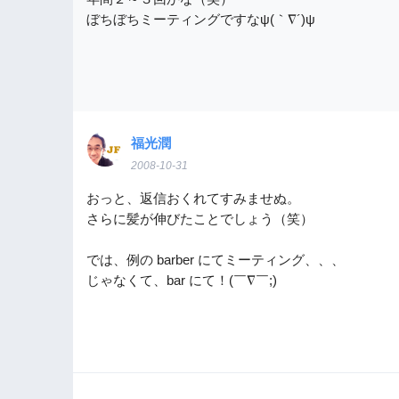
ぼちぼちミーティングですなψ(｀∇´)ψ
福光潤
2008-10-31
おっと、返信おくれてすみませぬ。
さらに髪が伸びたことでしょう（笑）
では、例の barber にてミーティング、、、
じゃなくて、bar にて！(￣∇￣;)